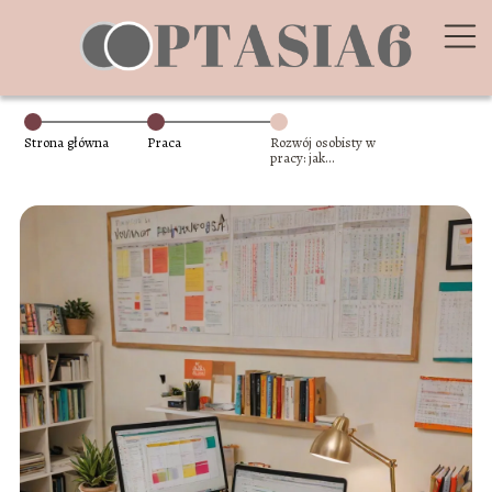
Strona główna
Praca
Rozwój osobisty w
pracy: jak
zdobywać nowe
umiejętności i
awansować