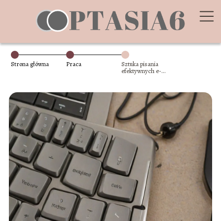
Strona główna
Praca
Sztuka pisania
efektywnych e-
maili służbowych