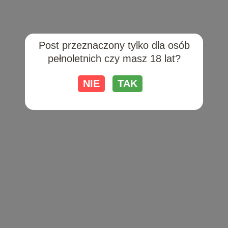
sok z 1 pomarańczy,
sok z 1 cytryny,
1 łyżka miodu,
Post przeznaczony tylko dla osób
100 ml wody gazowanej,
pełnoletnich czy masz 18 lat?
kilka listków mięty,
kostki lodu.
NIE
TAK
Wszystkie składniki mieszamy w szklance, a następnie
dodajemy kostki lodu. Na koniec dekorujemy świeżą miętą.
Koktajl cytrusowy jest lekki, pełen witamin i orzeźwiający, a
dzięki miodowi zyskuje naturalną słodycz. Taki napój będzie
świetnym wyborem dla osób, które chcą delektować się
smakiem bez alkoholu.
Jeśli chcesz spróbować swoich sił w przygotowywaniu
koktajli, warto odwiedzić sklep
Duży Ben
, który oferuje
szeroki wybór alkoholi, w tym rum, oraz akcesoriów
niezbędnych do tworzenia koktajli. Sklep zapewnia produkty