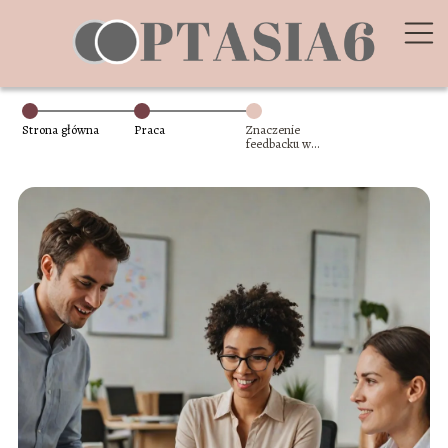
Strona główna
Praca
Znaczenie
feedbacku w
miejscu pracy: jak
go udzielać i
przyjmować